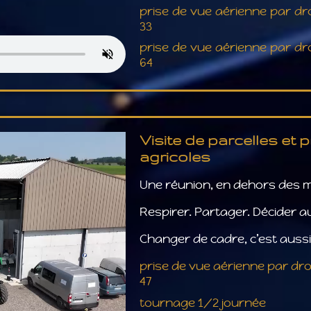
prise de vue aérienne par d
33
prise de vue aérienne par d
64
Visite de parcelles et 
agricoles
Une réunion, en dehors des 
Respirer. Partager. Décider 
Changer de cadre, c’est auss
prise de vue aérienne par dr
47
tournage 1/2 journée