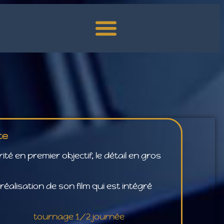
Valorisation du savoir-faire professionnel
La réglementation pour les prestataires drones
te
té en premier objectif, le détail en gros
réalisation de son film qui est intégré
tournage 1/2 journée