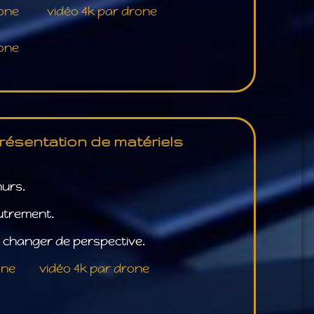
rone
vidéo 4k par drone
rone
présentation de matériels
murs.
autrement.
i changer de perspective.
one
vidéo 4k par drone